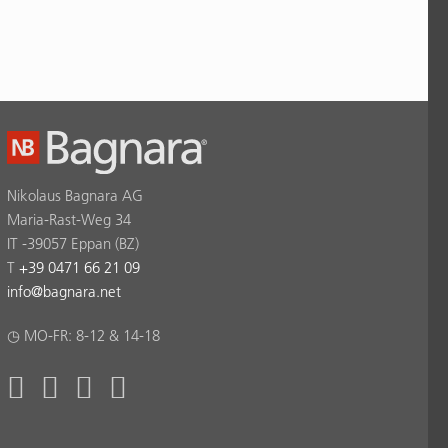
Nikolaus Bagnara AG
Maria-Rast-Weg 34
IT -39057 Eppan (BZ)
T
+39 0471 66 21 09
info
@
bagnara.net
◷ MO-FR: 8-12 & 14-18