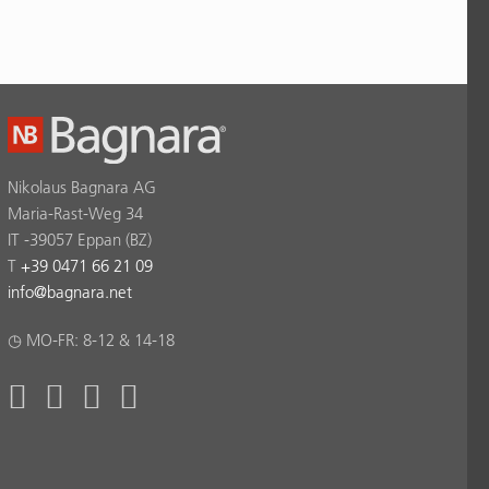
Nikolaus Bagnara AG
Maria-Rast-Weg 34
IT -39057 Eppan (BZ)
T
+39 0471 66 21 09
info
@
bagnara.net
◷ MO-FR: 8-12 & 14-18