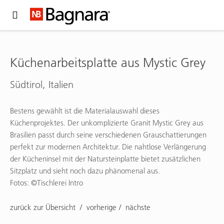
Expand Hidden Navigation Menu For More Options
Küchenarbeitsplatte aus Mystic Grey
Südtirol, Italien
Bestens gewählt ist die Materialauswahl dieses
Küchenprojektes. Der unkomplizierte Granit Mystic Grey aus
Brasilien passt durch seine verschiedenen Grauschattierungen
perfekt zur modernen Architektur. Die nahtlose Verlängerung
der Kücheninsel mit der Natursteinplatte bietet zusätzlichen
Sitzplatz und sieht noch dazu phänomenal aus.
Fotos: ©Tischlerei Intro
zurück zur Übersicht
vorherige
nächste