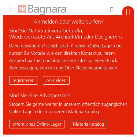
Expand Hidden Navigation Menu For More Options
Anmelden oder weitersurfen?
Suche
Sind Sie Natursteinverarbeiter/in,
Material suchen
Wiederverkäufer/in, Architekt/in oder Designer/in?
Dann registrieren Sie sich jetzt für unser Online Lager und
nutzen Sie Vorteile wie den direkten Kontakt zu Ihrem
Neu eingetroffen
Ansprechpartner und detailliertere Infos zu jedem Block:
Abmessungen, Stärken und Oberflächenbearbeitungen.
neu
registrieren
Anmelden
Sind Sie eine Privatperson?
Stöbern Sie gerne weiter in unserem öffentlich zugänglichen
Online Lager oder in unserem Materialkatalog.
öffentliches Online-Lager
Materialkatalog