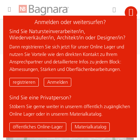
Expand Hidden Navigation Menu For More Options
Anmelden oder weitersurfen?
Suche
Sind Sie Natursteinverarbeiter/in,
Material suchen
Wiederverkäufer/in, Architekt/in oder Designer/in?
Dann registrieren Sie sich jetzt für unser Online Lager und
nutzen Sie Vorteile wie den direkten Kontakt zu Ihrem
Ansprechpartner und detailliertere Infos zu jedem Block:
< zurück zur Übersicht
Abmessungen, Stärken und Oberflächenbearbeitungen.
PORTOFINO
registrieren
Anmelden
Sind Sie eine Privatperson?
% Deal
Stöbern Sie gerne weiter in unserem öffentlich zugänglichen
Online Lager oder in unserem Materialkatalog.
öffentliches Online-Lager
Materialkatalog