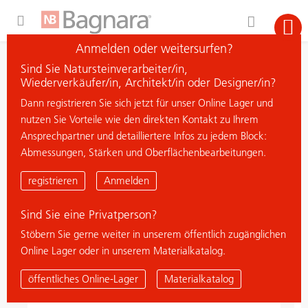
Expand Hidden Navigation Menu For More Options
Anmelden oder weitersurfen?
Suche
Sind Sie Natursteinverarbeiter/in,
Material suchen
Wiederverkäufer/in, Architekt/in oder Designer/in?
Dann registrieren Sie sich jetzt für unser Online Lager und
nutzen Sie Vorteile wie den direkten Kontakt zu Ihrem
Neu eingetroffen
Ansprechpartner und detailliertere Infos zu jedem Block:
Abmessungen, Stärken und Oberflächenbearbeitungen.
neu
registrieren
Anmelden
Sind Sie eine Privatperson?
Stöbern Sie gerne weiter in unserem öffentlich zugänglichen
Online Lager oder in unserem Materialkatalog.
öffentliches Online-Lager
Materialkatalog