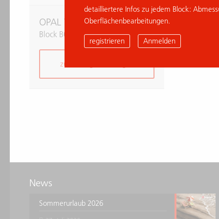
detailliertere Infos zu jedem Block: Abmes
Oberflächenbearbeitungen.
OPAL WHITE
Block B027164/A
registrieren
Anmelden
zur Anfrage hinzufügen
News
Sommerurlaub 2026