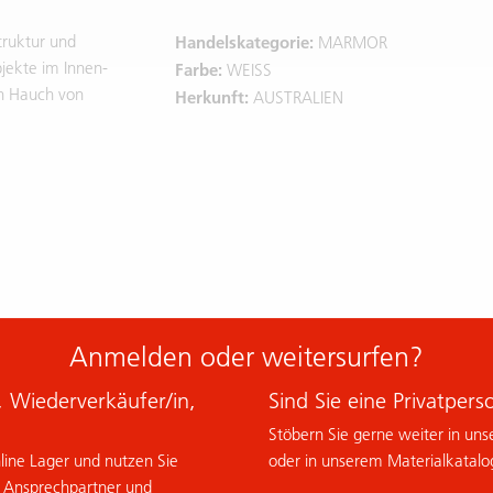
truktur und
Handelskategorie:
MARMOR
jekte im Innen-
Farbe:
WEISS
n Hauch von
Herkunft:
AUSTRALIEN
Anmelden oder weitersurfen?
n, Wiederverkäufer/in,
Sind Sie eine Privatpers
Stöbern Sie gerne weiter in uns
nline Lager und nutzen Sie
oder in unserem Materialkatalo
m Ansprechpartner und