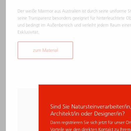
Der weiße Marmor aus Australien ist durch seine uniforme S
seine Transparenz besonders geeignet für hinterleuchtete Ob
und bedingt im Außenbereich und verleiht jedem Raum eine
Exklusivität.
zum Material
Sind Sie Natursteinverarbeiter/i
Architekt/in oder Designer/in?
Dann registrieren Sie sich jetzt für unser O
Vorteile wie den direkten Kontakt zu Ihre