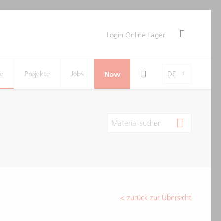
Login Online Lager
Search Toggle
Language-Toggle
ne
Projekte
Jobs
Now
DE
Material suchen
< zurück zur Übersicht