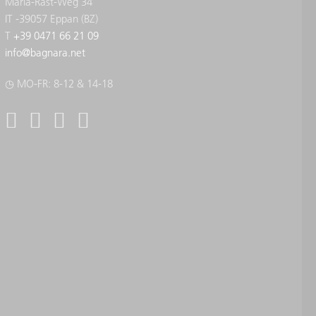
Maria-Rast-Weg 34
IT -39057 Eppan (BZ)
T
+39 0471 66 21 09
info
@
bagnara.net
◷ MO-FR: 8-12 & 14-18