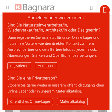
Expand Hidden Navigation Menu For More Options
Anmelden oder weitersurfen?
Suche
Sind Sie Natursteinverarbeiter/in,
Material suchen
Wiederverkäufer/in, Architekt/in oder Designer/in?
Dann registrieren Sie sich jetzt für unser Online Lager und
nutzen Sie Vorteile wie den direkten Kontakt zu Ihrem
Ansprechpartner und detailliertere Infos zu jedem Block:
< zurück zur Übersicht
Abmessungen, Stärken und Oberflächenbearbeitungen.
LABRADORITE BLUE
registrieren
Anmelden
Sind Sie eine Privatperson?
Stöbern Sie gerne weiter in unserem öffentlich zugänglichen
Online Lager oder in unserem Materialkatalog.
öffentliches Online-Lager
Materialkatalog