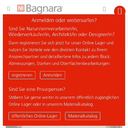
Expand Hidden Navigation Menu For More Options
Anmelden oder weitersurfen?
Suche
Sind Sie Natursteinverarbeiter/in,
Material suchen
Wiederverkäufer/in, Architekt/in oder Designer/in?
Dann registrieren Sie sich jetzt für unser Online Lager und
nutzen Sie Vorteile wie den direkten Kontakt zu Ihrem
Ansprechpartner und detailliertere Infos zu jedem Block:
< zurück zur Übersicht
Abmessungen, Stärken und Oberflächenbearbeitungen.
ICE GREEN
registrieren
Anmelden
Sind Sie eine Privatperson?
Stöbern Sie gerne weiter in unserem öffentlich zugänglichen
Online Lager oder in unserem Materialkatalog.
öffentliches Online-Lager
Materialkatalog