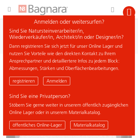
Expand Hidden Navigation Menu For More Options
Anmelden oder weitersurfen?
Suche
Sind Sie Natursteinverarbeiter/in,
Material suchen
Wiederverkäufer/in, Architekt/in oder Designer/in?
Dann registrieren Sie sich jetzt für unser Online Lager und
nutzen Sie Vorteile wie den direkten Kontakt zu Ihrem
Ansprechpartner und detailliertere Infos zu jedem Block:
< zurück zur Übersicht
Abmessungen, Stärken und Oberflächenbearbeitungen.
GARDENIA WHITE
registrieren
Anmelden
Sind Sie eine Privatperson?
Stöbern Sie gerne weiter in unserem öffentlich zugänglichen
Online Lager oder in unserem Materialkatalog.
öffentliches Online-Lager
Materialkatalog