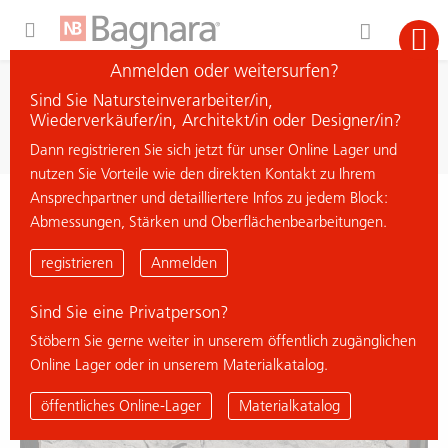
Expand Hidden Navigation Menu For More Options
Anmelden oder weitersurfen?
Suche
Sind Sie Natursteinverarbeiter/in,
Material suchen
Wiederverkäufer/in, Architekt/in oder Designer/in?
Dann registrieren Sie sich jetzt für unser Online Lager und
nutzen Sie Vorteile wie den direkten Kontakt zu Ihrem
Ansprechpartner und detailliertere Infos zu jedem Block:
< zurück zur Übersicht
Abmessungen, Stärken und Oberflächenbearbeitungen.
ECLIPSE
registrieren
Anmelden
Sind Sie eine Privatperson?
Stöbern Sie gerne weiter in unserem öffentlich zugänglichen
Online Lager oder in unserem Materialkatalog.
öffentliches Online-Lager
Materialkatalog