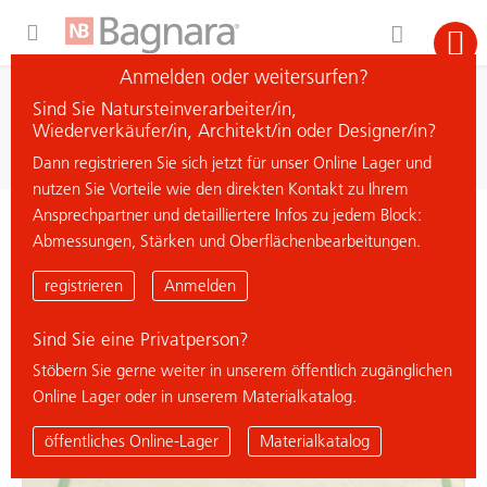
Expand Hidden Navigation Menu For More Options
Anmelden oder weitersurfen?
Suche
Sind Sie Natursteinverarbeiter/in,
Material suchen
Wiederverkäufer/in, Architekt/in oder Designer/in?
Dann registrieren Sie sich jetzt für unser Online Lager und
nutzen Sie Vorteile wie den direkten Kontakt zu Ihrem
Ansprechpartner und detailliertere Infos zu jedem Block:
< zurück zur Übersicht
Abmessungen, Stärken und Oberflächenbearbeitungen.
CREMO DELICATO
registrieren
Anmelden
Sind Sie eine Privatperson?
% Deal
Stöbern Sie gerne weiter in unserem öffentlich zugänglichen
Online Lager oder in unserem Materialkatalog.
öffentliches Online-Lager
Materialkatalog