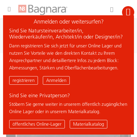
Expand Hidden Navigation Menu For More Options
Anmelden oder weitersurfen?
Suche
Sind Sie Natursteinverarbeiter/in,
Material suchen
Wiederverkäufer/in, Architekt/in oder Designer/in?
Dann registrieren Sie sich jetzt für unser Online Lager und
nutzen Sie Vorteile wie den direkten Kontakt zu Ihrem
Ansprechpartner und detailliertere Infos zu jedem Block:
< zurück zur Übersicht
Abmessungen, Stärken und Oberflächenbearbeitungen.
CAPOLAVORO BROWN
registrieren
Anmelden
Sind Sie eine Privatperson?
Stöbern Sie gerne weiter in unserem öffentlich zugänglichen
Online Lager oder in unserem Materialkatalog.
öffentliches Online-Lager
Materialkatalog