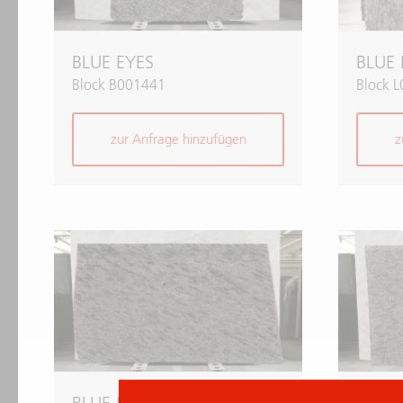
BLUE EYES
BLUE 
Block B001441
Block 
zur Anfrage hinzufügen
z