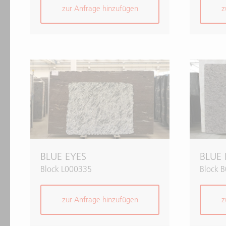
zur Anfrage hinzufügen
z
BLUE EYES
BLUE 
Block L000335
Block 
zur Anfrage hinzufügen
z