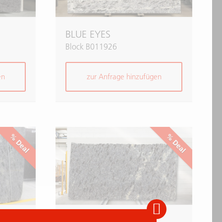
BLUE EYES
Block B011926
en
zur Anfrage hinzufügen
% Deal
% Deal