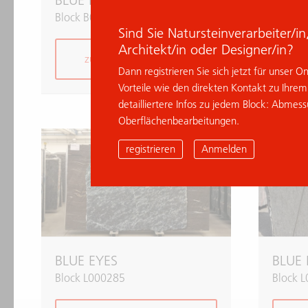
BLUE EYES
BLUE 
Block B011933
Block 
Sind Sie Natursteinverarbeiter/i
Architekt/in oder Designer/in?
zur Anfrage hinzufügen
z
Dann registrieren Sie sich jetzt für unser O
Vorteile wie den direkten Kontakt zu Ihre
detailliertere Infos zu jedem Block: Abmes
Oberflächenbearbeitungen.
% Deal
registrieren
Anmelden
BLUE EYES
BLUE 
Block L000285
Block 