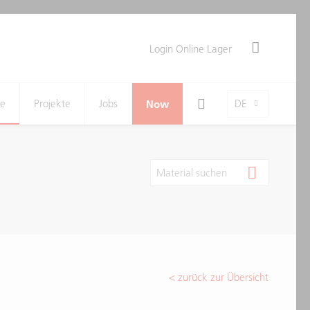
Login Online Lager
Search Toggle
Language-Toggle
ne
Projekte
Jobs
Now
DE
Material suchen
< zurück zur Übersicht