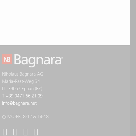
Nikolaus Bagnara AG
Maria-Rast-Weg 34
IT -39057 Eppan (BZ)
T
+39 0471 66 21 09
info
@
bagnara.net
◷ MO-FR: 8-12 & 14-18