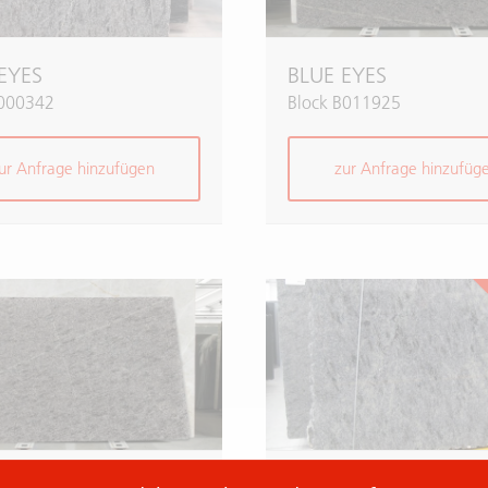
EYES
BLUE EYES
L000342
Block B011925
ur Anfrage hinzufügen
zur Anfrage hinzufüg