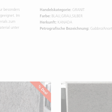
tur besonders
Handelskategorie:
GRANIT
geeignet. Im
Farbe:
BLAU,GRAU,SILBER
erials zum
Herkunft:
KANADA
terial unter
Petrografische Bezeichnung:
Gabbro/Anort
% Deal