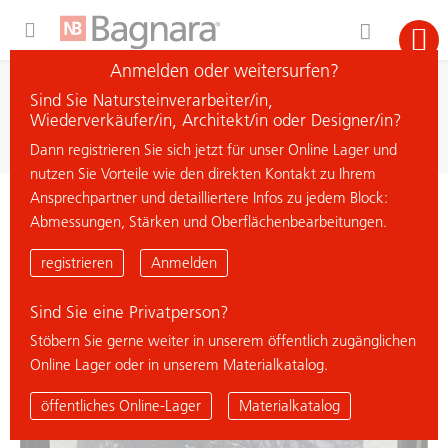
Expand Hidden Navigation Menu For More Options
Anmelden oder weitersurfen?
Suche
Sind Sie Natursteinverarbeiter/in,
Material suchen
Wiederverkäufer/in, Architekt/in oder Designer/in?
Dann registrieren Sie sich jetzt für unser Online Lager und
nutzen Sie Vorteile wie den direkten Kontakt zu Ihrem
Ansprechpartner und detailliertere Infos zu jedem Block:
< zurück zur Übersicht
Abmessungen, Stärken und Oberflächenbearbeitungen.
ARABESCATO SILVER
registrieren
Anmelden
Sind Sie eine Privatperson?
% Deal
Stöbern Sie gerne weiter in unserem öffentlich zugänglichen
Online Lager oder in unserem Materialkatalog.
öffentliches Online-Lager
Materialkatalog