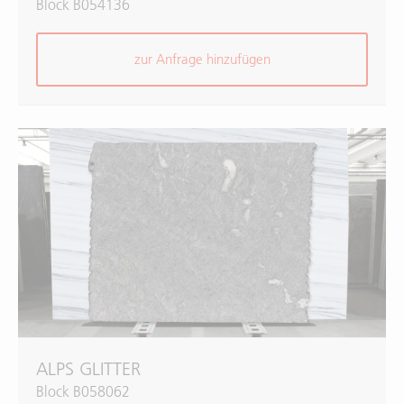
Block B054136
zur Anfrage hinzufügen
ALPS GLITTER
Block B058062