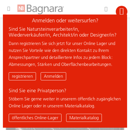
Expand Hidden Navigation Menu For More Options
Anmelden oder weitersurfen?
Suche
Sind Sie Natursteinverarbeiter/in,
Material suchen
Wiederverkäufer/in, Architekt/in oder Designer/in?
Dann registrieren Sie sich jetzt für unser Online Lager und
nutzen Sie Vorteile wie den direkten Kontakt zu Ihrem
Ansprechpartner und detailliertere Infos zu jedem Block:
< zurück zur Übersicht
Abmessungen, Stärken und Oberflächenbearbeitungen.
ALPS GLITTER
registrieren
Anmelden
Sind Sie eine Privatperson?
Stöbern Sie gerne weiter in unserem öffentlich zugänglichen
Online Lager oder in unserem Materialkatalog.
öffentliches Online-Lager
Materialkatalog