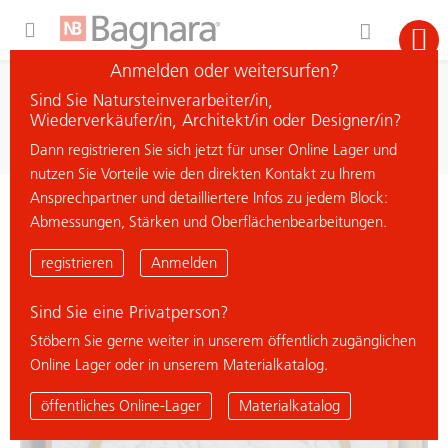
Expand Hidden Navigation Menu For More Options
Anmelden oder weitersurfen?
Suche
Sind Sie Natursteinverarbeiter/in,
Material suchen
Wiederverkäufer/in, Architekt/in oder Designer/in?
Dann registrieren Sie sich jetzt für unser Online Lager und
nutzen Sie Vorteile wie den direkten Kontakt zu Ihrem
Ansprechpartner und detailliertere Infos zu jedem Block:
< zurück zur Übersicht
Abmessungen, Stärken und Oberflächenbearbeitungen.
ALABAMA WHITE
registrieren
Anmelden
Sind Sie eine Privatperson?
Stöbern Sie gerne weiter in unserem öffentlich zugänglichen
Online Lager oder in unserem Materialkatalog.
öffentliches Online-Lager
Materialkatalog