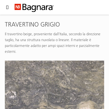
Expand Hidden Navigation Menu For More Options
TRAVERTINO GRIGIO
Il travertino beige, proveniente dall’Italia, secondo la direzione
taglio, ha una struttura nuvolata o lineare. Il materiale è
particolarmente adatto per ampi spazi interni e parzialmente
esterni.