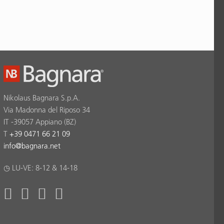
Nikolaus Bagnara S.p.A.
Via Madonna del Riposo 34
IT -39057 Appiano (BZ)
T
+39 0471 66 21 09
info
@
bagnara.net
◷ LU-VE: 8-12 & 14-18