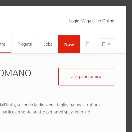
Login Magazzino Online
Toggle Search Bar Visibility For Wide Screens
Language-Toggle
tre
Progetti
Jobs
Now
IT
ROMANO
alla panoramica
all’Italia, secondo la direzione taglio, ha una struttura
 è particolarmente adatto per ampi spazi interni e