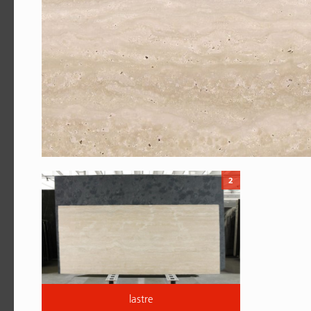
2
lastre