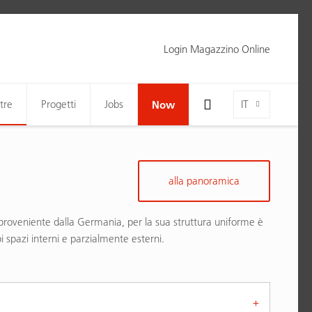
Login Magazzino Online
Toggle Search Bar Visibility For Wide Screens
Language-Toggle
tre
Progetti
Jobs
Now
IT
alla panoramica
 proveniente dalla Germania, per la sua struttura uniforme è
 spazi interni e parzialmente esterni.