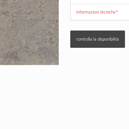
informazioni tecniche*
controlla la disponibilità