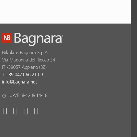
Nikolaus Bagnara S.p.A.
Via Madonna del Riposo 34
IT -39057 Appiano (BZ)
T
+39 0471 66 21 09
info
@
bagnara.net
◷ LU-VE: 8-12 & 14-18