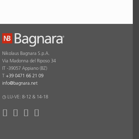
Nikolaus Bagnara S.p.A.
Via Madonna del Riposo 34
IT -39057 Appiano (BZ)
T
+39 0471 66 21 09
info
@
bagnara.net
◷ LU-VE: 8-12 & 14-18