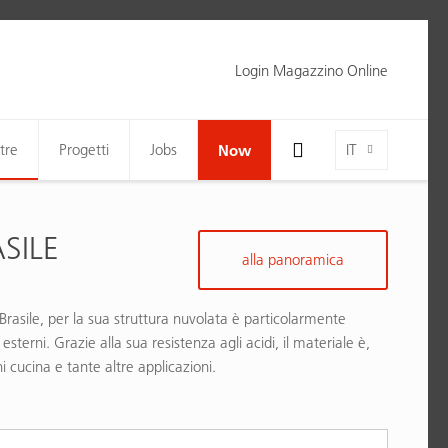
Login Magazzino Online
Toggle Search Bar Visibility For Wide Screens
Language-Toggle
tre
Progetti
Jobs
Now
IT
SILE
alla panoramica
l Brasile, per la sua struttura nuvolata è particolarmente
sterni. Grazie alla sua resistenza agli acidi, il materiale è,
i cucina e tante altre applicazioni.