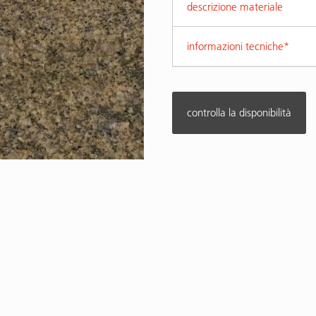
descrizione materiale
informazioni tecniche*
controlla la disponibilità