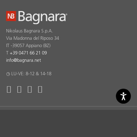
Nikolaus Bagnara S.p.A.
Via Madonna del Riposo 34
IT -39057 Appiano (BZ)
T
+39 0471 66 21 09
info
@
bagnara.net
◷ LU-VE: 8-12 & 14-18
Bagnara ® Copyright 2026 © Nikolaus Bagnara S.p.A. |
produced by
kreatif