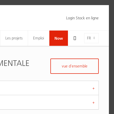
Login Stock en ligne
Toggle Search Bar Visibility For Wide Screens
Language-Toggle
Les projets
Emploi
Now
FR
MENTALE
vue d'ensemble