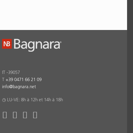
IT -39057
T
+39 0471 66 21 09
info
@
bagnara.net
◷ LU-VE: 8h à 12h et 14h à 18h