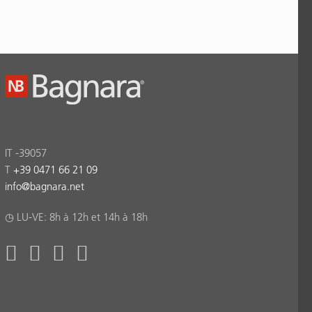
IT -39057
T
+39 0471 66 21 09
info
@
bagnara.net
◷ LU-VE: 8h à 12h et 14h à 18h