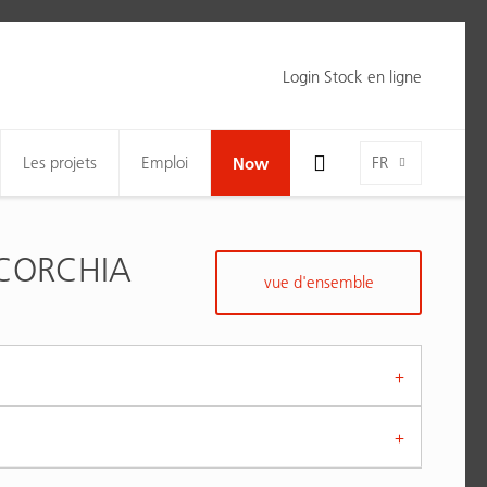
Login Stock en ligne
Toggle Search Bar Visibility For Wide Screens
Language-Toggle
Les projets
Emploi
Now
FR
CORCHIA
vue d'ensemble