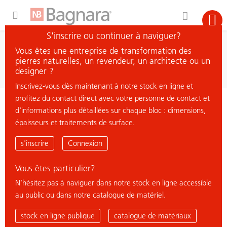
Expand Hidden Navigation Menu For More Options
S'inscrire ou continuer à naviguer?
recherche
Vous êtes une entreprise de transformation des
chercher matière
pierres naturelles, un revendeur, un architecte ou un
designer ?
Inscrivez-vous dès maintenant à notre stock en ligne et
profitez du contact direct avec votre personne de contact et
< retour à la vue d'ensemble
d'informations plus détaillées sur chaque bloc : dimensions,
épaisseurs et traitements de surface.
KOSMUS
s'inscrire
Connexion
Vous êtes particulier?
N'hésitez pas à naviguer dans notre stock en ligne accessible
au public ou dans notre catalogue de matériel.
stock en ligne publique
catalogue de matériaux