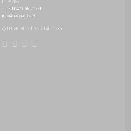
IT -39057
T
+39 0471 66 21 09
info
@
bagnara.net
◷ LU-VE: 8h à 12h et 14h à 18h