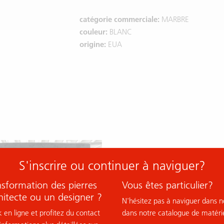
catégorie commerciale:
MARBRE
couleur:
BLANC
origine:
EUA
S'inscrire ou continuer à naviguer?
nsformation des pierres
Vous êtes particulier?
hitecte ou un designer ?
N'hésitez pas à naviguer dans no
 en ligne et profitez du contact
dans notre catalogue de matérie