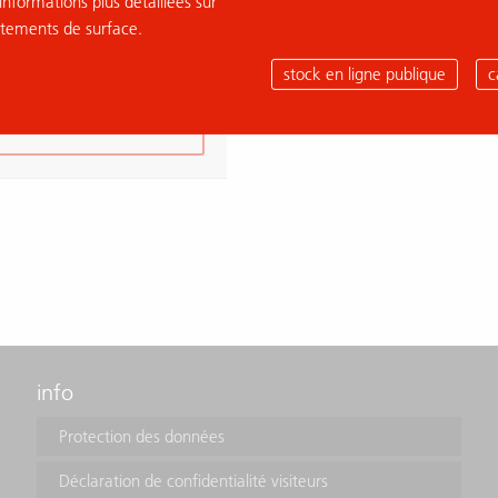
informations plus détaillées sur
RADO WHITE
itements de surface.
036992
stock en ligne publique
c
ajouter à la demande
info
Protection des données
Déclaration de confidentialité visiteurs