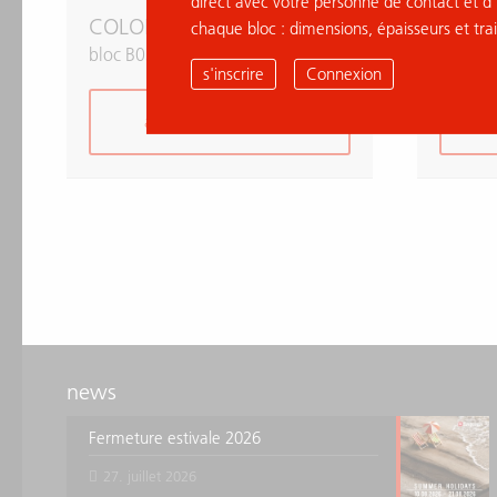
direct avec votre personne de contact et d'
COLORADO WHITE
COLO
chaque bloc : dimensions, épaisseurs et tra
bloc B036983
bloc B
s'inscrire
Connexion
ajouter à la demande
news
Fermeture estivale 2026
27. juillet 2026