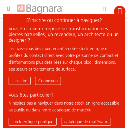
Expand Hidden Navigation Menu For More Options
S'inscrire ou continuer à naviguer?
recherche
Vous êtes une entreprise de transformation des
chercher matière
pierres naturelles, un revendeur, un architecte ou un
designer ?
Inscrivez-vous dès maintenant à notre stock en ligne et
profitez du contact direct avec votre personne de contact et
< retour à la vue d'ensemble
d'informations plus détaillées sur chaque bloc : dimensions,
épaisseurs et traitements de surface.
BIANCO SARDO
s'inscrire
Connexion
Vous êtes particulier?
N'hésitez pas à naviguer dans notre stock en ligne accessible
au public ou dans notre catalogue de matériel.
stock en ligne publique
catalogue de matériaux