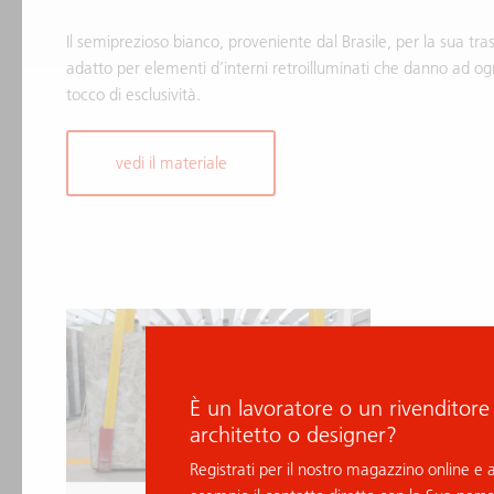
Il semiprezioso bianco, proveniente dal Brasile, per la sua tr
adatto per elementi d’interni retroilluminati che danno ad o
tocco di esclusività.
vedi il materiale
È un lavoratore o un rivenditore
architetto o designer?
Registrati per il nostro magazzino online e