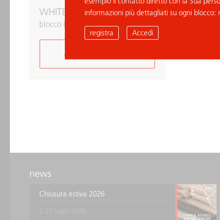
esempio il contatto diretto con la Sua pers
WHITE QUARTZ
informazioni più dettagliati su ogni blocco: 
blocco L004820
registra
Accedi
aggiungi alla richiesta
news
Chiusura estiva 2026
27 luglio 2026