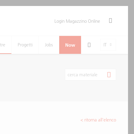
Login Magazzino Online
Search Toggle
Language-Toggle
tre
Progetti
Jobs
Now
IT
cerca materiale
< ritorna all'elenco