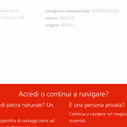
asparenza è
categoria commerciale:
SEMIPREZIOSO
gni stanza und
colore:
BIANCO
origine:
BRASILE
Accedi o continui a navigare?
 di pietra naturale? Un
È una persona privata?
Continua a navigare nel magazzi
 approfitta di vantaggi come ad
materiali.