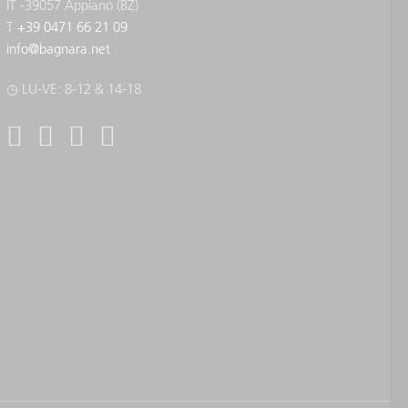
IT -39057 Appiano (BZ)
T
+39 0471 66 21 09
info
@
bagnara.net
◷ LU-VE: 8-12 & 14-18