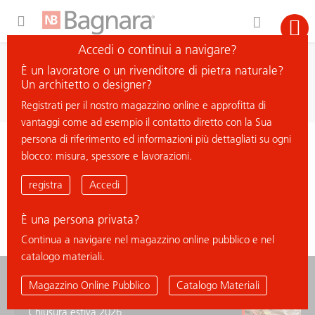
Expand Hidden Navigation Menu For More Options
Accedi o continui a navigare?
ricerca
È un lavoratore o un rivenditore di pietra naturale?
cerca materiale
Un architetto o designer?
Registrati per il nostro magazzino online e approfitta di
vantaggi come ad esempio il contatto diretto con la Sua
persona di riferimento ed informazioni più dettagliati su ogni
< ritorna all'elenco
blocco: misura, spessore e lavorazioni.
VERDE GUATEMALA
registra
Accedi
È una persona privata?
Continua a navigare nel magazzino online pubblico e nel
catalogo materiali.
news
Magazzino Online Pubblico
Catalogo Materiali
Chiusura estiva 2026