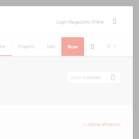
Login Magazzino Online
Search Toggle
Language-Toggle
tre
Progetti
Jobs
Now
IT
cerca materiale
< ritorna all'elenco