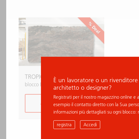
% Deal
TROPICAL BRASIL
È un lavoratore o un rivenditore
blocco B000227
architetto o designer?
Registrati per il nostro magazzino online e
aggiungi alla richiesta
esempio il contatto diretto con la Sua pers
informazioni più dettagliati su ogni blocco: 
registra
Accedi