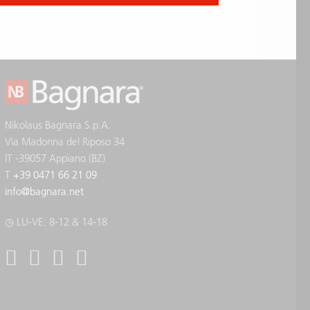
Nikolaus Bagnara S.p.A.
Via Madonna del Riposo 34
IT -39057 Appiano (BZ)
T
+39 0471 66 21 09
info
@
bagnara.net
◷ LU-VE: 8-12 & 14-18