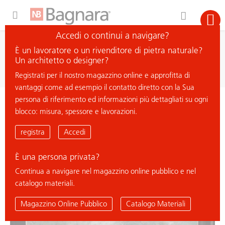
Expand Hidden Navigation Menu For More Options
Accedi o continui a navigare?
ricerca
È un lavoratore o un rivenditore di pietra naturale?
cerca materiale
Un architetto o designer?
Registrati per il nostro magazzino online e approfitta di
vantaggi come ad esempio il contatto diretto con la Sua
persona di riferimento ed informazioni più dettagliati su ogni
< ritorna all'elenco
blocco: misura, spessore e lavorazioni.
SPECTRUM QUARTZITE
registra
Accedi
È una persona privata?
Continua a navigare nel magazzino online pubblico e nel
catalogo materiali.
Magazzino Online Pubblico
Catalogo Materiali