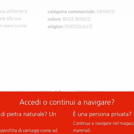
tura uniforme è
categoria commerciale:
GRANITO
zie alla sua
colore:
BEIGE,BIANCO
per piani cucina
origine:
PORTOGALLO
Accedi o continui a navigare?
 di pietra naturale? Un
È una persona privata?
Continua a navigare nel magazzi
 approfitta di vantaggi come ad
materiali.