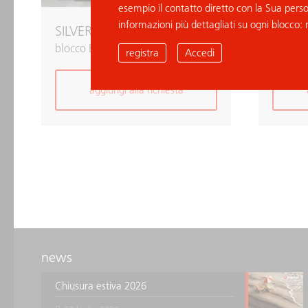
esempio il contatto diretto con la Sua pers
informazioni più dettagliati su ogni blocco: 
SILVER WHITE
SILVE
blocco B036877
blocco
registra
Accedi
aggiungi alla richiesta
news
Chiusura estiva 2026