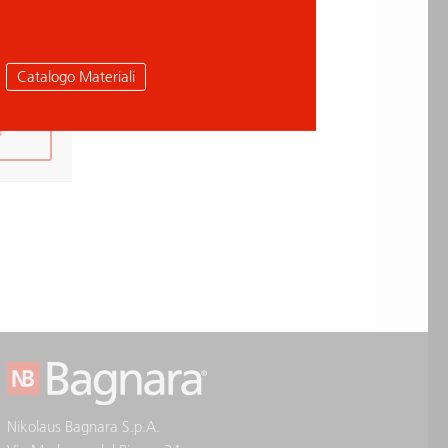
Catalogo Materiali
a
Nikolaus Bagnara S.p.A.