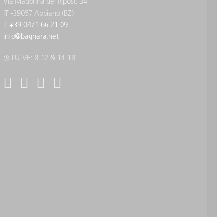
Via Madonna del Riposo 34
IT -39057 Appiano (BZ)
T
+39 0471 66 21 09
info
@
bagnara.net
◷ LU-VE: 8-12 & 14-18