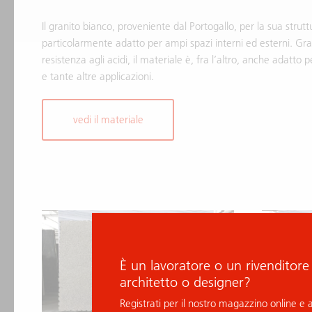
Il granito bianco, proveniente dal Portogallo, per la sua strut
particolarmente adatto per ampi spazi interni ed esterni. Gra
resistenza agli acidi, il materiale è, fra l’altro, anche adatto 
e tante altre applicazioni.
vedi il materiale
È un lavoratore o un rivenditore
architetto o designer?
Registrati per il nostro magazzino online e