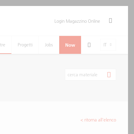
Login Magazzino Online
Search Toggle
Language-Toggle
tre
Progetti
Jobs
Now
IT
cerca materiale
< ritorna all'elenco