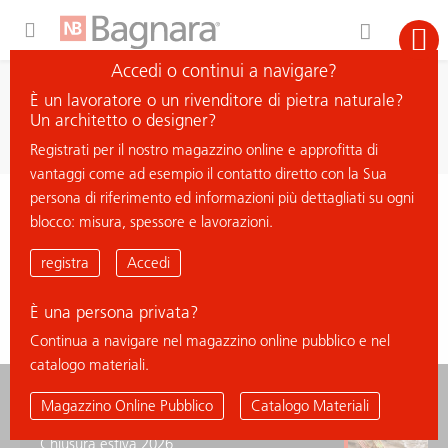
Expand Hidden Navigation Menu For More Options
Accedi o continui a navigare?
ricerca
È un lavoratore o un rivenditore di pietra naturale?
cerca materiale
Un architetto o designer?
Registrati per il nostro magazzino online e approfitta di
vantaggi come ad esempio il contatto diretto con la Sua
persona di riferimento ed informazioni più dettagliati su ogni
< ritorna all'elenco
blocco: misura, spessore e lavorazioni.
SILVER PLATINUM
registra
Accedi
È una persona privata?
Continua a navigare nel magazzino online pubblico e nel
catalogo materiali.
news
Magazzino Online Pubblico
Catalogo Materiali
Chiusura estiva 2026