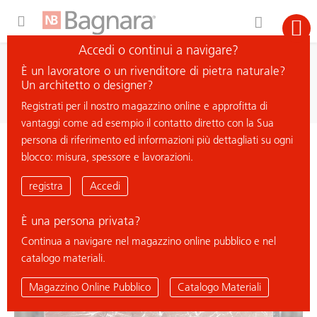
Expand Hidden Navigation Menu For More Options
Accedi o continui a navigare?
ricerca
È un lavoratore o un rivenditore di pietra naturale?
cerca materiale
Un architetto o designer?
Registrati per il nostro magazzino online e approfitta di
vantaggi come ad esempio il contatto diretto con la Sua
persona di riferimento ed informazioni più dettagliati su ogni
< ritorna all'elenco
blocco: misura, spessore e lavorazioni.
ROSSO ALBA
registra
Accedi
È una persona privata?
Continua a navigare nel magazzino online pubblico e nel
catalogo materiali.
Magazzino Online Pubblico
Catalogo Materiali