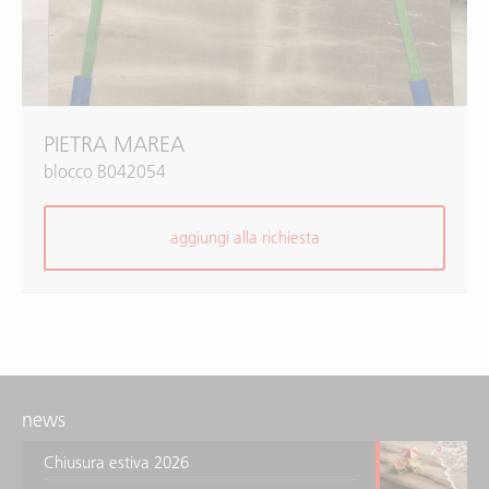
PIETRA MAREA
blocco B042054
aggiungi alla richiesta
news
Chiusura estiva 2026