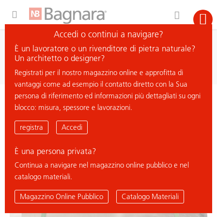
Expand Hidden Navigation Menu For More Options
Accedi o continui a navigare?
ricerca
È un lavoratore o un rivenditore di pietra naturale?
cerca materiale
Un architetto o designer?
Registrati per il nostro magazzino online e approfitta di
vantaggi come ad esempio il contatto diretto con la Sua
persona di riferimento ed informazioni più dettagliati su ogni
< ritorna all'elenco
blocco: misura, spessore e lavorazioni.
PIETRA MAREA
registra
Accedi
È una persona privata?
% Deal
Continua a navigare nel magazzino online pubblico e nel
catalogo materiali.
Magazzino Online Pubblico
Catalogo Materiali