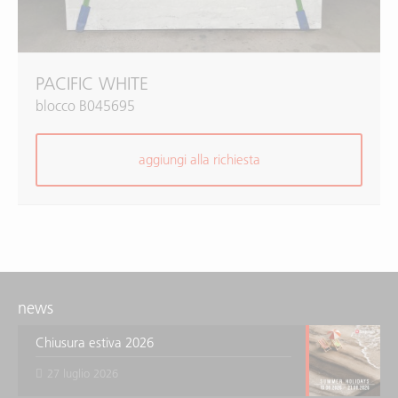
PACIFIC WHITE
blocco B045695
aggiungi alla richiesta
news
Chiusura estiva 2026
27 luglio 2026