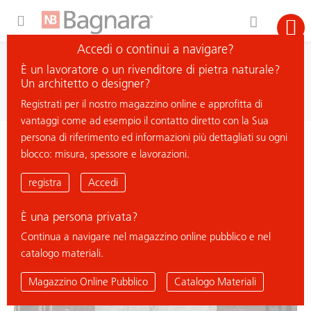
Expand Hidden Navigation Menu For More Options
Accedi o continui a navigare?
ricerca
È un lavoratore o un rivenditore di pietra naturale?
cerca materiale
Un architetto o designer?
Registrati per il nostro magazzino online e approfitta di
vantaggi come ad esempio il contatto diretto con la Sua
persona di riferimento ed informazioni più dettagliati su ogni
< ritorna all'elenco
blocco: misura, spessore e lavorazioni.
PACIFIC WHITE
registra
Accedi
È una persona privata?
Continua a navigare nel magazzino online pubblico e nel
catalogo materiali.
Magazzino Online Pubblico
Catalogo Materiali