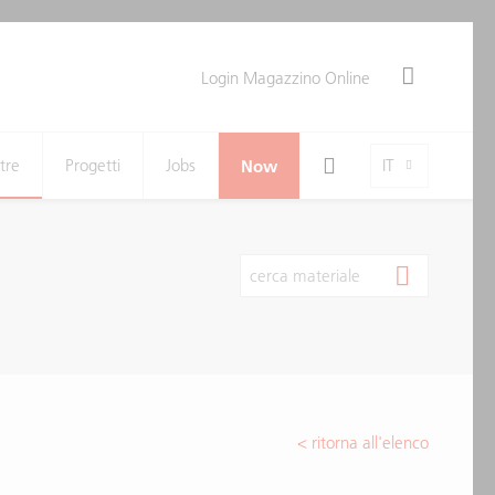
Login Magazzino Online
Search Toggle
Language-Toggle
tre
Progetti
Jobs
Now
IT
cerca materiale
< ritorna all'elenco