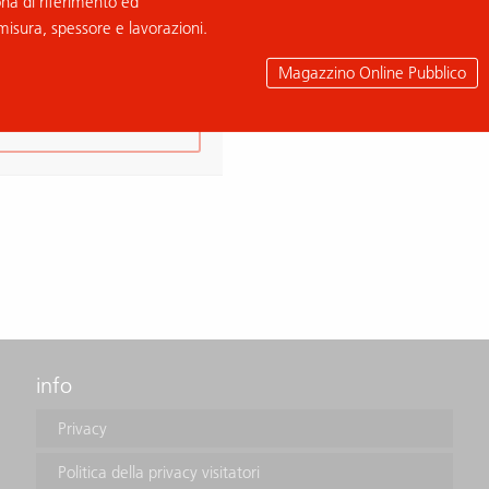
ona di riferimento ed
 GRIGIO
misura, spessore e lavorazioni.
 B035915
Magazzino Online Pubblico
aggiungi alla richiesta
info
Privacy
Politica della privacy visitatori