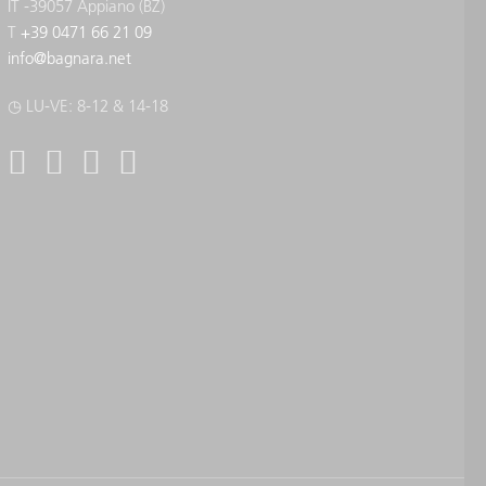
IT -39057 Appiano (BZ)
T
+39 0471 66 21 09
info
@
bagnara.net
◷ LU-VE: 8-12 & 14-18