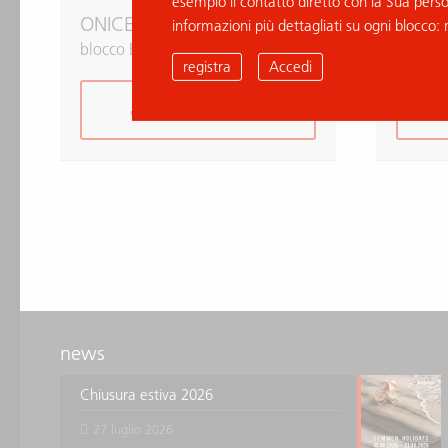
esempio il contatto diretto con la Sua pers
ONICE GRIGIO
ONICE
informazioni più dettagliati su ogni blocco: 
blocco B036636
blocco
registra
Accedi
aggiungi alla richiesta
news
Chiusura estiva 2026
27 luglio 2026