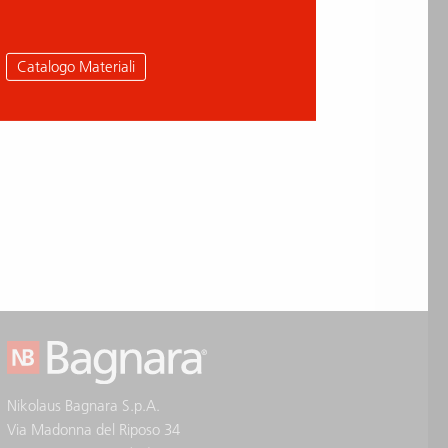
Catalogo Materiali
Nikolaus Bagnara S.p.A.
Via Madonna del Riposo 34