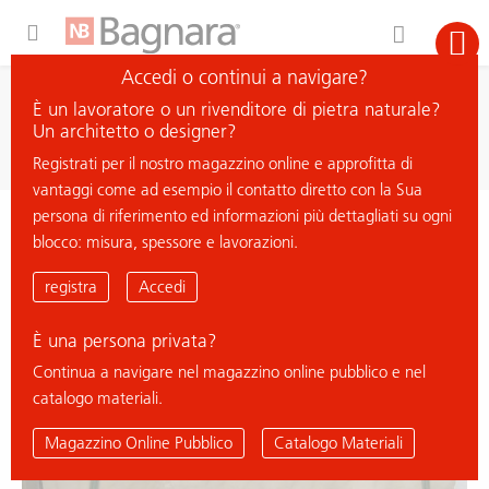
Expand Hidden Navigation Menu For More Options
Accedi o continui a navigare?
ricerca
È un lavoratore o un rivenditore di pietra naturale?
cerca materiale
Un architetto o designer?
Registrati per il nostro magazzino online e approfitta di
vantaggi come ad esempio il contatto diretto con la Sua
persona di riferimento ed informazioni più dettagliati su ogni
< ritorna all'elenco
blocco: misura, spessore e lavorazioni.
NEW MARFIL
registra
Accedi
È una persona privata?
% Deal
Continua a navigare nel magazzino online pubblico e nel
catalogo materiali.
Magazzino Online Pubblico
Catalogo Materiali