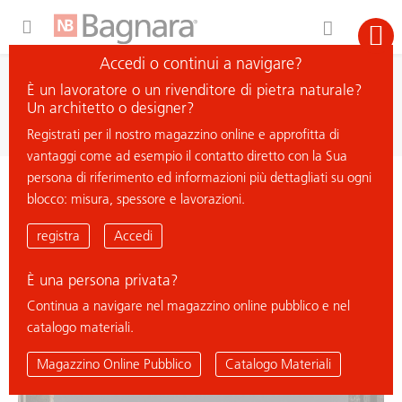
Expand Hidden Navigation Menu For More Options
Accedi o continui a navigare?
ricerca
È un lavoratore o un rivenditore di pietra naturale?
cerca materiale
Un architetto o designer?
Registrati per il nostro magazzino online e approfitta di
vantaggi come ad esempio il contatto diretto con la Sua
persona di riferimento ed informazioni più dettagliati su ogni
< ritorna all'elenco
blocco: misura, spessore e lavorazioni.
NERO BENGAL BLACK - PROFONDO
registra
Accedi
È una persona privata?
Continua a navigare nel magazzino online pubblico e nel
catalogo materiali.
Magazzino Online Pubblico
Catalogo Materiali