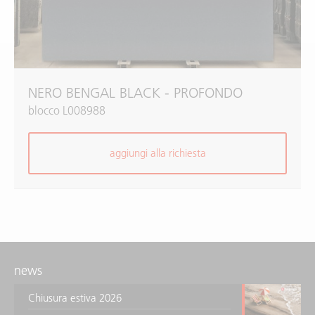
NERO BENGAL BLACK - PROFONDO
blocco L008988
aggiungi alla richiesta
news
Chiusura estiva 2026