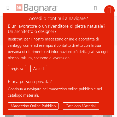
Expand Hidden Navigation Menu For More Options
Accedi o continui a navigare?
ricerca
È un lavoratore o un rivenditore di pietra naturale?
cerca materiale
Un architetto o designer?
Registrati per il nostro magazzino online e approfitta di
vantaggi come ad esempio il contatto diretto con la Sua
persona di riferimento ed informazioni più dettagliati su ogni
< ritorna all'elenco
blocco: misura, spessore e lavorazioni.
NERO ASSOLUTO NEW BELFAST
registra
Accedi
È una persona privata?
Continua a navigare nel magazzino online pubblico e nel
catalogo materiali.
Magazzino Online Pubblico
Catalogo Materiali