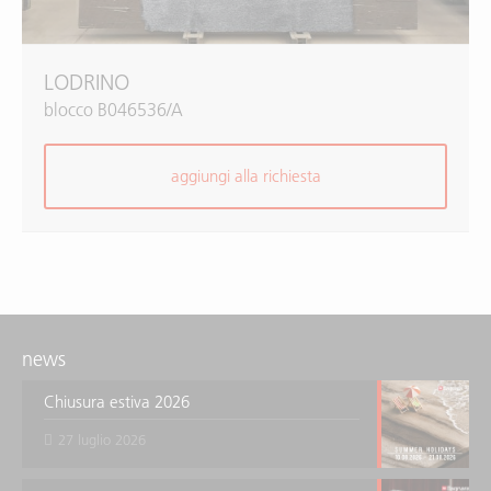
LODRINO
blocco B046536/A
aggiungi alla richiesta
news
Chiusura estiva 2026
27 luglio 2026