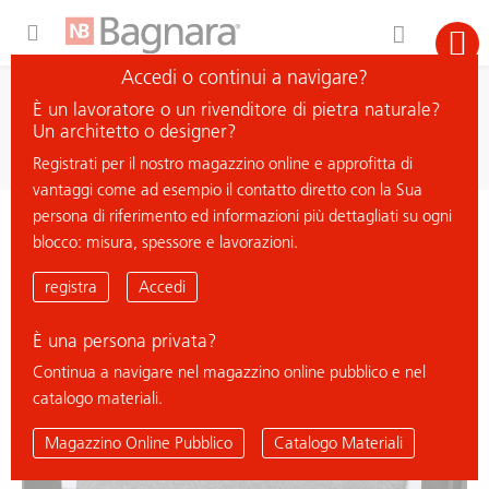
Expand Hidden Navigation Menu For More Options
Accedi o continui a navigare?
ricerca
È un lavoratore o un rivenditore di pietra naturale?
cerca materiale
Un architetto o designer?
Registrati per il nostro magazzino online e approfitta di
vantaggi come ad esempio il contatto diretto con la Sua
persona di riferimento ed informazioni più dettagliati su ogni
< ritorna all'elenco
blocco: misura, spessore e lavorazioni.
LODRINO
registra
Accedi
È una persona privata?
Continua a navigare nel magazzino online pubblico e nel
catalogo materiali.
Magazzino Online Pubblico
Catalogo Materiali