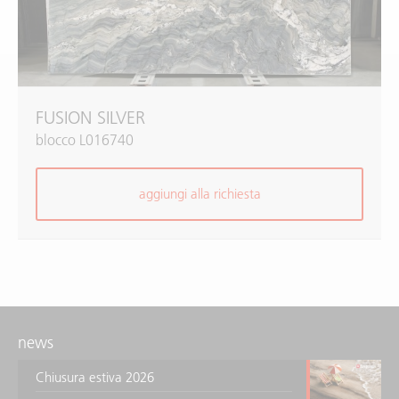
FUSION SILVER
blocco L016740
aggiungi alla richiesta
news
Chiusura estiva 2026