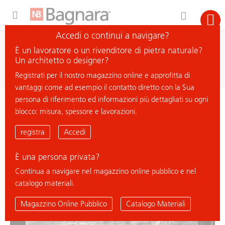
Expand Hidden Navigation Menu For More Options
Accedi o continui a navigare?
ricerca
È un lavoratore o un rivenditore di pietra naturale?
cerca materiale
Un architetto o designer?
Registrati per il nostro magazzino online e approfitta di
vantaggi come ad esempio il contatto diretto con la Sua
persona di riferimento ed informazioni più dettagliati su ogni
< ritorna all'elenco
blocco: misura, spessore e lavorazioni.
FUSION SILVER
registra
Accedi
È una persona privata?
Continua a navigare nel magazzino online pubblico e nel
catalogo materiali.
Magazzino Online Pubblico
Catalogo Materiali