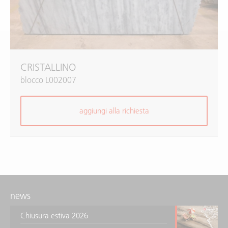
CRISTALLINO
blocco L002007
aggiungi alla richiesta
news
Chiusura estiva 2026