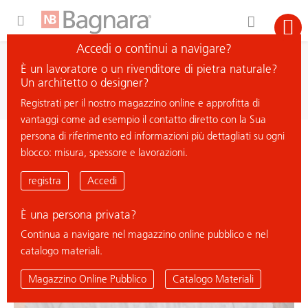
Expand Hidden Navigation Menu For More Options
Accedi o continui a navigare?
ricerca
È un lavoratore o un rivenditore di pietra naturale?
cerca materiale
Un architetto o designer?
Registrati per il nostro magazzino online e approfitta di
vantaggi come ad esempio il contatto diretto con la Sua
persona di riferimento ed informazioni più dettagliati su ogni
< ritorna all'elenco
blocco: misura, spessore e lavorazioni.
CRISTALLINO
registra
Accedi
È una persona privata?
% Deal
Continua a navigare nel magazzino online pubblico e nel
catalogo materiali.
Magazzino Online Pubblico
Catalogo Materiali