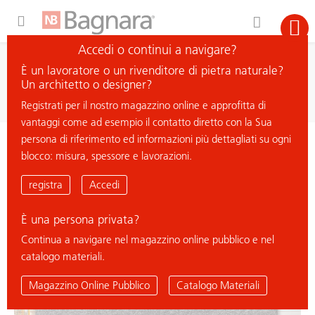
Expand Hidden Navigation Menu For More Options
Accedi o continui a navigare?
ricerca
È un lavoratore o un rivenditore di pietra naturale?
cerca materiale
Un architetto o designer?
Registrati per il nostro magazzino online e approfitta di
vantaggi come ad esempio il contatto diretto con la Sua
persona di riferimento ed informazioni più dettagliati su ogni
< ritorna all'elenco
blocco: misura, spessore e lavorazioni.
CRESCIANO
registra
Accedi
È una persona privata?
Continua a navigare nel magazzino online pubblico e nel
catalogo materiali.
Magazzino Online Pubblico
Catalogo Materiali