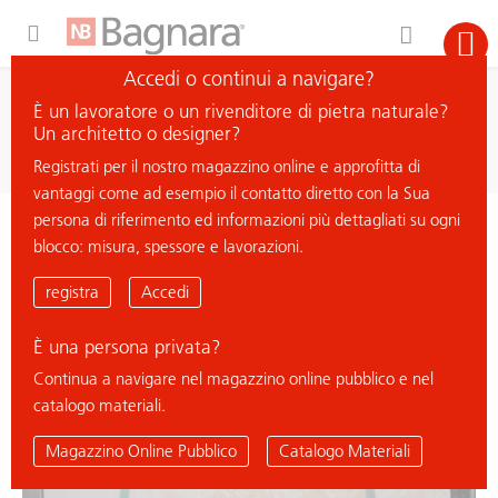
Expand Hidden Navigation Menu For More Options
Accedi o continui a navigare?
ricerca
È un lavoratore o un rivenditore di pietra naturale?
cerca materiale
Un architetto o designer?
Registrati per il nostro magazzino online e approfitta di
vantaggi come ad esempio il contatto diretto con la Sua
persona di riferimento ed informazioni più dettagliati su ogni
< ritorna all'elenco
blocco: misura, spessore e lavorazioni.
CREMA S
registra
Accedi
È una persona privata?
Continua a navigare nel magazzino online pubblico e nel
catalogo materiali.
Magazzino Online Pubblico
Catalogo Materiali