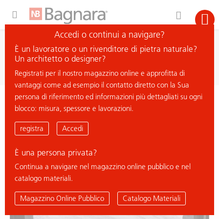
Expand Hidden Navigation Menu For More Options
Accedi o continui a navigare?
ricerca
È un lavoratore o un rivenditore di pietra naturale?
cerca materiale
Un architetto o designer?
Registrati per il nostro magazzino online e approfitta di
vantaggi come ad esempio il contatto diretto con la Sua
persona di riferimento ed informazioni più dettagliati su ogni
< ritorna all'elenco
blocco: misura, spessore e lavorazioni.
CALCITE WHITE
registra
Accedi
È una persona privata?
Continua a navigare nel magazzino online pubblico e nel
catalogo materiali.
Magazzino Online Pubblico
Catalogo Materiali