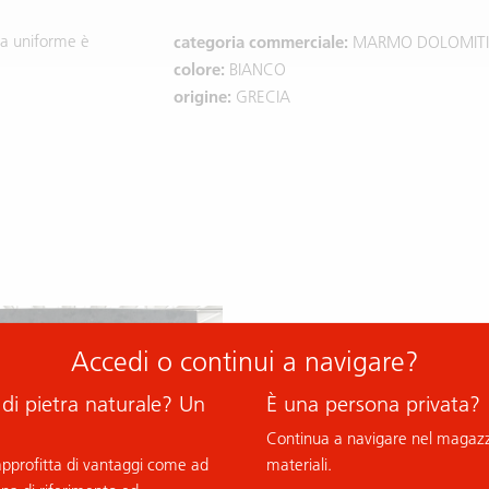
ra uniforme è
categoria commerciale:
MARMO DOLOMIT
colore:
BIANCO
origine:
GRECIA
Accedi o continui a navigare?
 di pietra naturale? Un
È una persona privata?
Continua a navigare nel magazzi
 approfitta di vantaggi come ad
materiali.