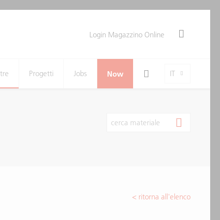
Login Magazzino Online
Search Toggle
Language-Toggle
tre
Progetti
Jobs
Now
IT
cerca materiale
< ritorna all'elenco