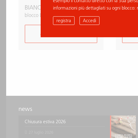
esempio il contatto diretto con la Sua pers
BIANCO THASSOS
BIAN
informazioni più dettagliati su ogni blocco: 
blocco L007014
blocco
registra
Accedi
aggiungi alla richiesta
news
Chiusura estiva 2026
27 luglio 2026