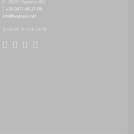
IT -39057 Appiano (BZ)
T
+39 0471 66 21 09
info
@
bagnara.net
◷ LU-VE: 8-12 & 14-18