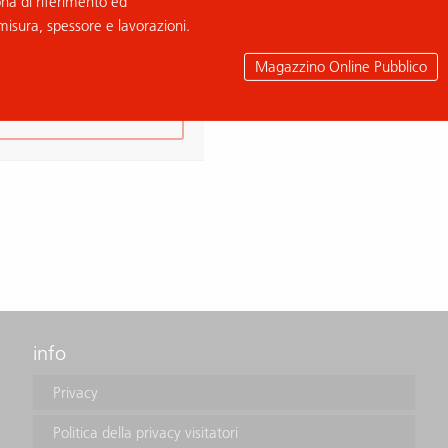
ona di riferimento ed
CO THASSOS
misura, spessore e lavorazioni.
 L015462
Magazzino Online Pubblico
aggiungi alla richiesta
info
Privacy
Politica della privacy visitatori