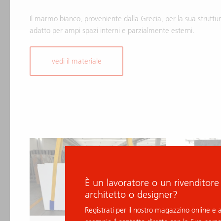
Il marmo bianco, proveniente dalla Grecia, per la sua struttu
adatto per ampi spazi interni e parzialmente esterni.
vedi il materiale
È un lavoratore o un rivenditore
architetto o designer?
Registrati per il nostro magazzino online e