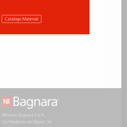
Catalogo Materiali
Nikolaus Bagnara S.p.A.
Via Madonna del Riposo 34