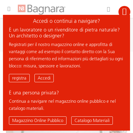
Expand Hidden Navigation Menu For More Options
Accedi o continui a navigare?
ricerca
È un lavoratore o un rivenditore di pietra naturale?
cerca materiale
Un architetto o designer?
Registrati per il nostro magazzino online e approfitta di
vantaggi come ad esempio il contatto diretto con la Sua
persona di riferimento ed informazioni più dettagliati su ogni
< ritorna all'elenco
blocco: misura, spessore e lavorazioni.
BIANCO MEDITERRANEO
registra
Accedi
È una persona privata?
% Deal
Continua a navigare nel magazzino online pubblico e nel
catalogo materiali.
Magazzino Online Pubblico
Catalogo Materiali