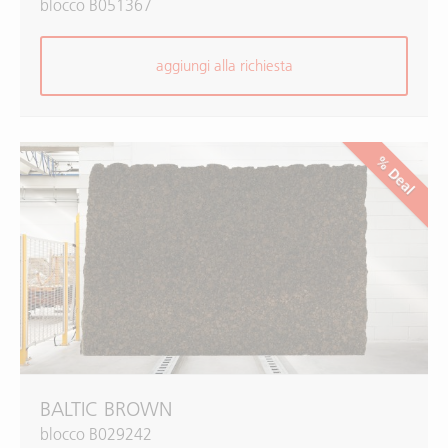
blocco B051367
aggiungi alla richiesta
% Deal
BALTIC BROWN
blocco B029242