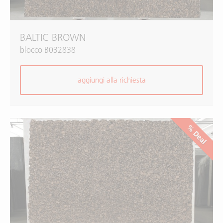
BALTIC BROWN
blocco B032838
aggiungi alla richiesta
% Deal