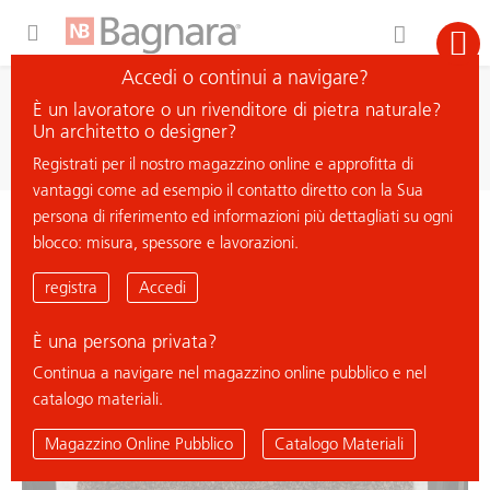
Expand Hidden Navigation Menu For More Options
Accedi o continui a navigare?
ricerca
È un lavoratore o un rivenditore di pietra naturale?
cerca materiale
Un architetto o designer?
Registrati per il nostro magazzino online e approfitta di
vantaggi come ad esempio il contatto diretto con la Sua
persona di riferimento ed informazioni più dettagliati su ogni
< ritorna all'elenco
blocco: misura, spessore e lavorazioni.
BALTIC BROWN
registra
Accedi
È una persona privata?
% Deal
Continua a navigare nel magazzino online pubblico e nel
catalogo materiali.
Magazzino Online Pubblico
Catalogo Materiali