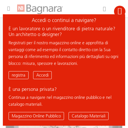
Expand Hidden Navigation Menu For More Options
Accedi o continui a navigare?
ricerca
È un lavoratore o un rivenditore di pietra naturale?
cerca materiale
Un architetto o designer?
Registrati per il nostro magazzino online e approfitta di
vantaggi come ad esempio il contatto diretto con la Sua
persona di riferimento ed informazioni più dettagliati su ogni
< ritorna all'elenco
blocco: misura, spessore e lavorazioni.
ALPINUS VINTAGE
registra
Accedi
È una persona privata?
Continua a navigare nel magazzino online pubblico e nel
catalogo materiali.
Magazzino Online Pubblico
Catalogo Materiali